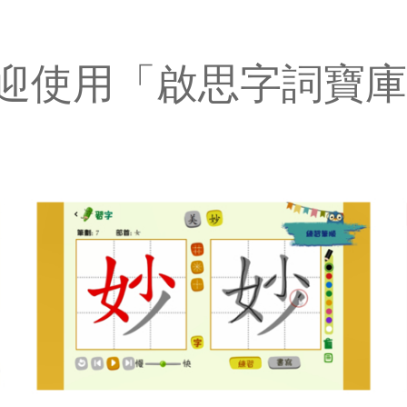
迎使用「啟思字詞寶