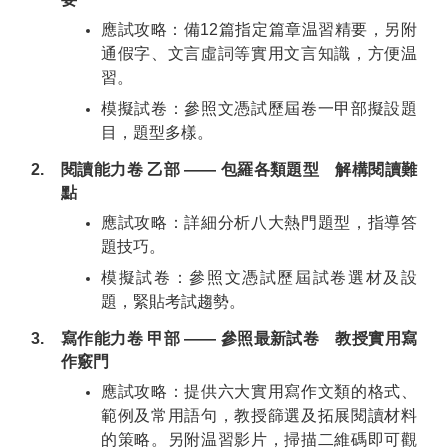
應試攻略：備12篇指定篇章温習精要，另附
通假字、文言虛詞等實用文言知識，方便温
習。
模擬試卷：參照文憑試歷屆卷一甲部擬設題
目，題型多樣。
2.
閱讀能力卷 乙部 —— 包羅各類題型 解構閱讀難
點
應試攻略：詳細分析八大熱門題型，指導答
題技巧。
模擬試卷：參照文憑試歷屆試卷選材及設
題，緊貼考試趨勢。
3.
寫作能力卷 甲部 —— 參照最新試卷 教授實用寫
作竅門
應試攻略：提供六大實用寫作文類的格式、
範例及常用語句，教授篩選及拓展閱讀材料
的策略。另附温習影片，掃描二維碼即可觀