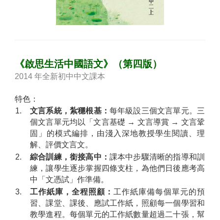
《啟思生活中國語文》（第四版）
2014 年全新初中中文課本
特色：
1.
文言系統，紮穩根基：
每年級設三個文言單元。三
個文言單元均以「文言基礎 → 文言導賞 → 文言鞏
固」的模式編排，由淺入深地教授學生閱讀、理
解、評價文言文。
2.
綜合訓練，銜接高中：
課本中步驟清晰的指導和訓
練，讓學生逐步掌握四條支柱，為他們日後應考高
中「文憑試」作準備。
3.
工作紙庫，全程照顧：
工作紙庫備每個單元的預
習、課堂、課後、應試工作紙，照顧每一個學習和
教學進程。每個單元的工作紙數量超過二十張，幫