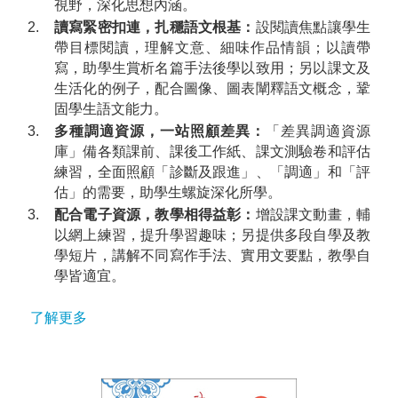
視野，深化思想內涵。
2.
讀寫緊密扣連，扎穩語文根基：
設閱讀焦點讓學生
帶目標閱讀，理解文意、細味作品情韻；以讀帶
寫，助學生賞析名篇手法後學以致用；另以課文及
生活化的例子，配合圖像、圖表闡釋語文概念，鞏
固學生語文能力。
3.
多種調適資源，一站照顧差異：
「差異調適資源
庫」備各類課前、課後工作紙、課文測驗卷和評估
練習，全面照顧「診斷及跟進」、「調適」和「評
估」的需要，助學生螺旋深化所學。
3.
配合電子資源，教學相得益彰：
增設課文動畫，輔
以網上練習，提升學習趣味；另提供多段自學及教
學短片，講解不同寫作手法、實用文要點，教學自
學皆適宜。
了解更多