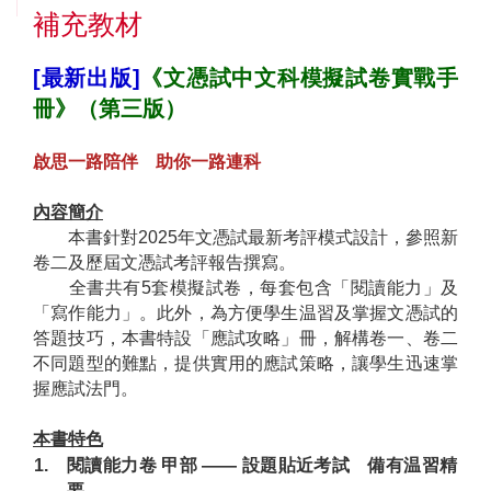
補充教材
[最新出版]
《文憑試中文科模擬試卷實戰手
冊》（第三版）
啟思一路陪伴 助你一路連科
內容簡介
本書針對2025年文憑試最新考評模式設計，參照新
卷二及歷屆文憑試考評報告撰寫。
全書共有5套模擬試卷，每套包含「閱讀能力」及
「寫作能力」。此外，為方便學生温習及掌握文憑試的
答題技巧，本書特設「應試攻略」冊，解構卷一、卷二
不同題型的難點，提供實用的應試策略，讓學生迅速掌
握應試法門。
本書特色
1.
閱讀能力卷 甲部 —— 設題貼近考試 備有温習精
要