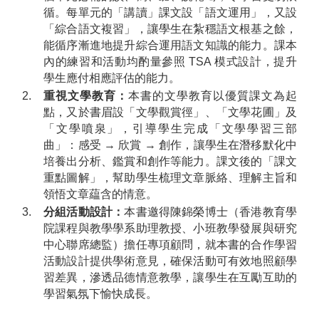
循。每單元的「講讀」課文設「語文運用」，又設
「綜合語文複習」，讓學生在紮穩語文根基之餘，
能循序漸進地提升綜合運用語文知識的能力。課本
內的練習和活動均酌量參照 TSA 模式設計，提升
學生應付相應評估的能力。
2.
重視文學教育：
本書的文學教育以優質課文為起
點，又於書眉設「文學觀賞徑」、「文學花圃」及
「文學噴泉」，引導學生完成「文學學習三部
曲」：感受 → 欣賞 → 創作，讓學生在潛移默化中
培養出分析、鑑賞和創作等能力。課文後的「課文
重點圖解」，幫助學生梳理文章脈絡、理解主旨和
領悟文章藴含的情意。
3.
分組活動設計：
本書邀得陳錦榮博士（香港教育學
院課程與教學學系助理教授、小班教學發展與研究
中心聯席總監）擔任專項顧問，就本書的合作學習
活動設計提供學術意見，確保活動可有效地照顧學
習差異，滲透品德情意教學，讓學生在互勵互助的
學習氣氛下愉快成長。