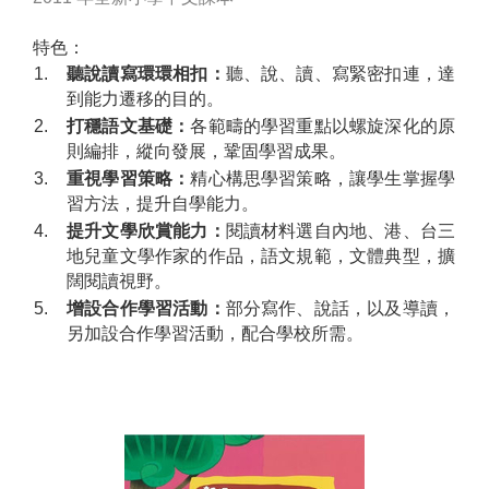
特色：
1.
聽說讀寫環環相扣：
聽、說、讀、寫緊密扣連，達
到能力遷移的目的。
2.
打穩語文基礎：
各範疇的學習重點以螺旋深化的原
則編排，縱向發展，鞏固學習成果。
3.
重視學習策略：
精心構思學習策略，讓學生掌握學
習方法，提升自學能力。
4.
提升文學欣賞能力：
閱讀材料選自內地、港、台三
地兒童文學作家的作品，語文規範，文體典型，擴
闊閱讀視野。
5.
增設合作學習活動：
部分寫作、說話，以及導讀，
另加設合作學習活動，配合學校所需。