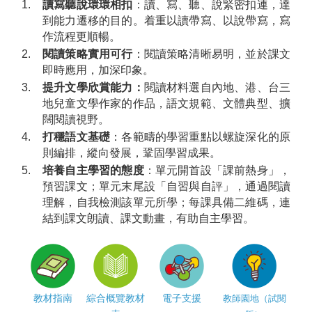
1.
讀寫聽說環環相扣
：讀、寫、聽、說緊密扣連，達
到能力遷移的目的。着重以讀帶寫、以說帶寫，寫
作流程更順暢。
2.
閱讀策略實用可行
：閱讀策略清晰易明，並於課文
即時應用，加深印象。
3.
提升文學欣賞能力：
閱讀材料選自內地、港、台三
地兒童文學作家的作品，語文規範、文體典型、擴
闊閱讀視野。
4.
打穩語文基礎
：各範疇的學習重點以螺旋深化的原
則編排，縱向發展，鞏固學習成果。
5.
培養自主學習的態度
：單元開首設「課前熱身」，
預習課文；單元末尾設「自習與自評」，通過閱讀
理解，自我檢測該單元所學；每課具備二維碼，連
結到課文朗讀、課文動畫，有助自主學習。
教材指南
綜合概覽教材
電子支援
教師園地（試閱