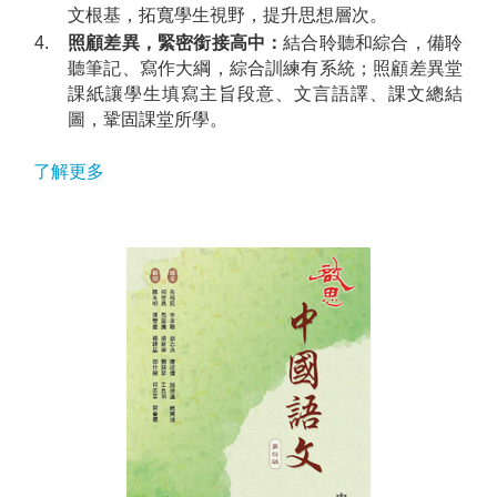
文根基，拓寬學生視野，提升思想層次。
4.
照顧差異，緊密銜接高中：
結合聆聽和綜合，備聆
聽筆記、寫作大綱，綜合訓練有系統；照顧差異堂
課紙讓學生填寫主旨段意、文言語譯、課文總結
圖，鞏固課堂所學。
了解更多