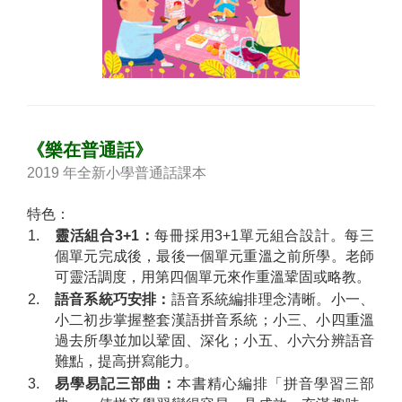
《樂在普通話》
2019 年全新小學普通話課本
特色：
1.
靈活組合3+1：
每冊採用3+1單元組合設計。每三
個單元完成後，最後一個單元重溫之前所學。老師
可靈活調度，用第四個單元來作重溫鞏固或略教。
2.
語音系統巧安排：
語音系統編排理念清晰。小一、
小二初步掌握整套漢語拼音系統；小三、小四重溫
過去所學並加以鞏固、深化；小五、小六分辨語音
難點，提高拼寫能力。
3.
易學易記三部曲：
本書精心編排「拼音學習三部