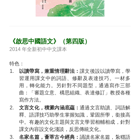
《啟思中國語文》（第四版）
2014 年全新初中中文課本
特色：
1.
以讀帶寫，兼重情理辭法：
課文後設以讀帶寫，學
習運用課文中的詞語、修辭及表達技巧。一材多
用，轉化能力。另針對不同題型，通過寫作三部
曲：「審題立意、構思組織、表達修訂」教授各種
寫作方法。
2.
文言文化，積澱內涵底藴：
通過文言助讀、詞語解
釋、語譯技巧助學生掌握知識，鞏固所學，銜接高
中。有趣的文化主題與文言文學習相輔相成，針對
課文內容設文化淺談，反思傳統文化。
3.
名家名篇，薈萃古今經典：
誦讀名家名篇，紮穩語