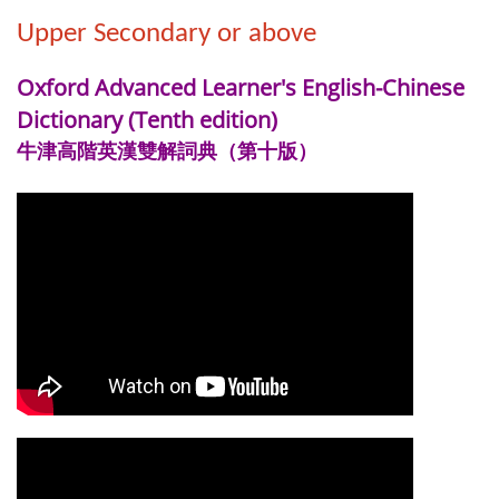
Upper Secondary or above
Oxford Advanced Learner's English-Chinese
Dictionary (Tenth edition)
牛津高階英漢雙解詞典（第十版）