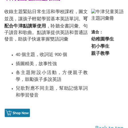
收錄主題緊貼日常生活和學校課程，圖文
可
並茂，讓孩子輕鬆學習基本英語單詞。
配合牛津點讀筆使用
，聆聽全書詞彙、句
適合：
子讀音和歌曲。點讀筆提供英語和普通話
幼稚園學生
發音，助孩子快速掌握雙語詞彙
初小學生
親子教學
40 個主題，收詞近 900 個
插圖精美，故事性強
各主題附設小活動，方便親子教
學，鼓勵孩子多說英語
兒歌對應不同主題，幫助記憶單詞
和學習發音
Back to top