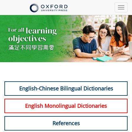
Togg
navig
English-Chinese Bilingual Dictionaries
English Monolingual Dictionaries
References