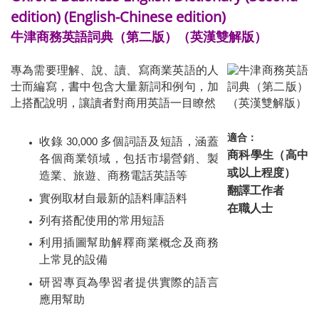
edition) (English-Chinese edition)
牛津商務英語詞典（第二版）（英漢雙解版）
專為需要理解、說、讀、寫商業英語的人
士而編寫，書中包含大量新詞和例句，加
上搭配說明，讓讀者對商用英語一目瞭然
適合：
收錄 30,000 多個詞語及短語，涵蓋
商科學生（高中
各個商業領域，包括市場營銷、製
或以上程度）
造業、旅遊、商務電話英語等
翻譯工作者
實例取材自最新的語料庫語料
在職人士
列有搭配使用的常用短語
利用插圖幫助解釋商業概念及商務
上常見的設備
研習專頁為學習者提供實際的語言
應用幫助