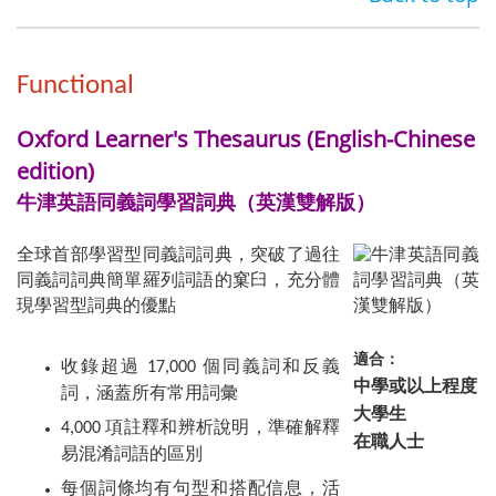
Functional
Oxford Learner's Thesaurus (English-Chinese
edition)
牛津英語同義詞學習詞典（英漢雙解版）
全球首部學習型同義詞詞典，突破了過往
同義詞詞典簡單羅列詞語的窠臼，充分體
現學習型詞典的優點
適合：
收錄超過 17,000 個同義詞和反義
中學或以上程度
詞，涵蓋所有常用詞彙
大學生
4,000 項註釋和辨析說明，準確解釋
在職人士
易混淆詞語的區別
每個詞條均有句型和搭配信息，活