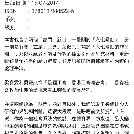
:
出版日期
15-07-2014
:
ISBN
978019-944522-6
:
系列
:
級別
本書包含了兩個「熱門」題目：一是關於「六七暴動」，另
一則是有關「左派」工會。葉健民所寫的「六七暴動的罪與
罰」，乃以收藏於香港及倫敦的檔案文件為研究材料，重新
瞭解當年抗爭的暴力程度，並反思殖民政府那種寧枉勿縱的
處理手法。
梁寶霖和梁寶龍寫「愛國工會：香港工會聯合會」，是從社
會政治生態的環境來看工聯會的發展歷程。
在這兩個較為「熱門」的題目以外，我們選取了幾個較少人
研究的界別和團體。這很大程度上是呼應前文所提到「左
派」作為一個社會系統的觀點。在體育界，趙永佳、呂大樂
和梁懿剛以愉園足球會為例以說明，這類社會團體在香港戰
後歷史扮演的角色。在文學界，張詠梅以《文匯報》中一個