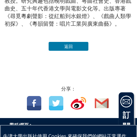
教授。研究興趣包括晚明戲曲、粵曲社會史、香港戲
曲史、五十年代香港文學與電影文化等。出版專著
《尋覓粵劇聲影：從紅船到水銀燈》、《戲曲人類學
初探》、《粵韻留聲：唱片工業與廣東曲藝》。
返回
分享：
訂
閱
學科網頁 :
中國語文
英國語文
數學
科學
物理
生物
|
|
|
|
|
|
牛津大學出版社使用 Cookies 來確保我們的網站正常運作，