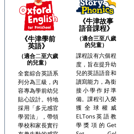
《牛津故事
語音課程》
《牛津學前
（適合三至八歲
的兒童）
英語》
課程設有六個程
（適合
至六歲
二
的兒童）
度，旨在提升幼
兒的英語語音和
全套綜合英語系
讀寫能力，為銜
列分為三級，內
接小學作好準
容專為學前幼兒
備。課程引入榮
貼心設計。特地
獲全球權威
採用「多元感官
ELTons英語教
學習法」，帶領
學獎項的Get
學校和家長實行
Set, Go!
有趣生動的感官