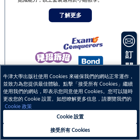
了解更多
訂
閱
電
牛津大學出版社使用 Cookies 來確保我們的網站正常運作，
一站式複習和應試練習，從本地中小學考試、國
並致力為您提供最佳體驗。點擊「接受所有 Cookies」繼續
子
際課程（IB、iGCSE）到海外升學（Bond+）學
使用我們的網站，即表示您同意使用 Cookies。您可以隨時
習準備都一應俱全。
更改您的 Cookie 設置。如想瞭解更多信息，請瀏覽我們的
通
Cookie 政策
訊
本地補充練習
Cookie 設置
國際課程學材
接受所有 Cookies