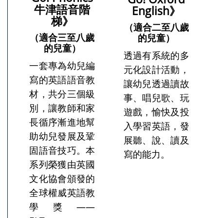
牛津語音階
English》
梯》
（適合二至八歲
（適合三至八歲
的兒童）
的兒童）
透過有系統的多
一套專為幼兒編
元化設計活動，
寫的英語語音教
讓幼兒透過讀故
材，共分三個級
事、唱兒歌、玩
別，讓教師和家
遊戲，愉快及投
長循序漸進地幫
入學習英語，發
助幼兒發展及鞏
展聽、說、讀及
固語音技巧。本
寫的能力。
系列榮獲由英國
文化協會頒發的
全球權威英語教
學獎——