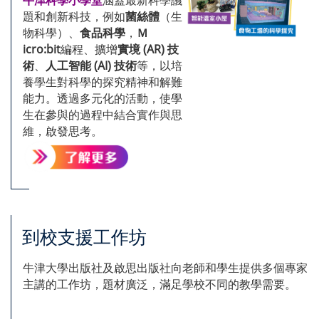
牛津科學小學堂
涵蓋最新科學議
題和創新科技，例如
菌絲體
（生
物科學）、
食品科學
，
Ｍ
icro:bit
編程、擴增
實境 (AR) 技
術
、
人工智能 (AI) 技術
等，以培
養學生對科學
的
探究精神和解難
能力。透過多元化的活動，使學
生在參與的過程中結合實作與思
維，啟發思考。
到校支援工作坊
牛津大學出版社及啟思出版社向老師和學生提供多個專家
主講的工作坊，題材廣泛，滿足學校不同的教學需要。