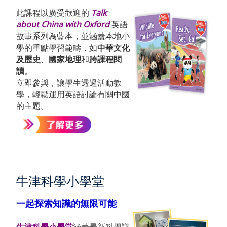
此課程以廣受歡迎的
Talk
about China with Oxford
英語
故事系列為藍本，並涵蓋本地小
學的重點學習範疇，如
中華文化
及歷史
、
國家地理
和
跨課程閱
讀
。
立即參與，讓學生透過活動教
學，輕鬆運用英語討論有關中國
的主題。
牛津科學小學堂
一起探索知識的無限可能