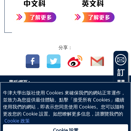
分享：
訂
閱
學科網頁 :
中國語文
英國語文
數學
科學
物理
生物
|
|
|
|
|
|
電
牛津大學出版社使用 Cookies 來確保我們的網站正常運作，
地理
幼兒教育
|
|
|
並致力為您提供最佳體驗。點擊「接受所有 Cookies」繼續
子
使用我們的網站，即表示您同意使用 Cookies。您可以隨時
更改您的 Cookie 設置。如想瞭解更多信息，請瀏覽我們的
通
© 本網站版權為牛津大學出版社﹝中國﹞有限公司所有
Cookie 政策
訊
Cookie 設置
|
|
|