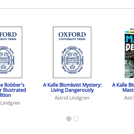
he Robber's
A Kalle Blomkvist Mystery:
A Kalle B
 Illustrated
Living Dangerously
Mast
ition
Astrid Lindgren
Astr
 Lindgren