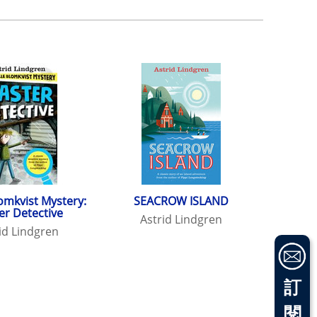
lomkvist Mystery:
SEACROW ISLAND
er Detective
Astrid Lindgren
id Lindgren
訂
閱