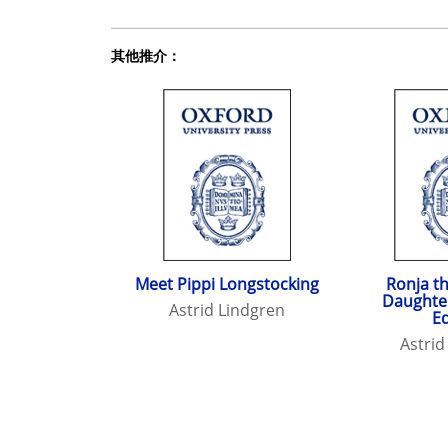
其他推介：
Meet Pippi Longstocking
Ronja t
Daughter
Astrid Lindgren
Ed
Astrid