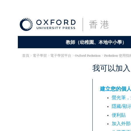
教師（幼稚園、本地中小學）
首頁
> 電子學習 >
電子學習平台
>
Oxford iSolution
>
iSolution 使用指
我可以加入
建立您的個
螢光筆，
隱藏/顯
便利貼​
加入外部