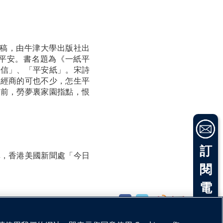
文稿，由牛津大學出版社出
平安。書名題為《一紙平
安信」、「平安紙」。宋詩
外經商的可也不少，怎生平
堂前，勞夢裏家園指點，恨
訂
輯，香港美國新聞處「今日
閱
電
分享：
子