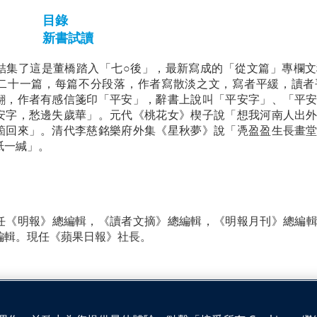
目錄
新書試讀
結集了這是董橋踏入「七○後」，最新寫成的「從文篇」專欄
二十一篇，每篇不分段落，作者寫散淡之文，寫者平緩，讀者
翩，作者有感信箋印「平安」，辭書上說叫「平安字」、「平
安字，愁邊失歲華」。元代《桃花女》楔子說「想我河南人出
箇回來」。清代李慈銘樂府外集《星秋夢》說「凴盈盈生長畫
紙一緘」。
任《明報》總編輯，《讀者文摘》總編輯，《明報月刊》總編
編輯。現任《蘋果日報》社長。