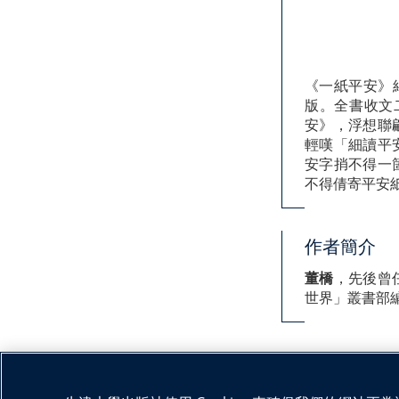
《一紙平安》
版。全書收文
安》，浮想聯
輕嘆「細讀平
安字捎不得一
不得倩寄平安
作者簡介
董橋
，先後曾
世界」叢書部