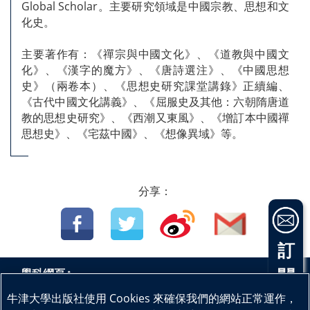
Global Scholar。主要研究領域是中國宗教、思想和文
化史。
主要著作有：《禪宗與中國文化》、《道教與中國文
化》、《漢字的魔方》、《唐詩選注》、《中國思想
史》（兩卷本）、《思想史研究課堂講錄》正續編、
《古代中國文化講義》、《屈服史及其他：六朝隋唐道
教的思想史研究》、《西潮又東風》、《增訂本中國禪
思想史》、《宅茲中國》、《想像異域》等。
分享：
訂
閱
學科網頁 :
中國語文
英國語文
數學
科學
物理
生物
|
|
|
|
|
|
電
牛津大學出版社使用 Cookies 來確保我們的網站正常運作，
|
|
|