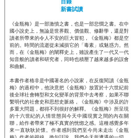
目錄
新書試讀
《金瓶梅》是一部激憤之書，也是一部悲憫之書。在中
國小說史上，無論是世界觀、價值觀、修辭學，還是對
讀者所帶來的令人不安的巨大冒犯，《金瓶梅》都是空
前的。時間的流逝從未減損它的「毒素」或魅惑力。然
而，在《金瓶梅》的闡釋史上，雖說產生了一代又一代
知音般的讀者和研究者，同時也積壓了越來越多的誤會
和曲解。
本書作者格非是中國著名的小說家，在反復閱讀《金瓶
梅》的過程中，他決意把《金瓶梅》放置於十六世紀前
後全球社會轉型和文化變革的背景中去考察，如果不聯
繫明代的社會史和思想史脈絡，《金瓶梅》中涉及的許
多重大問題，都得不到很好的解釋。《金瓶梅》所呈現
的十六世紀的人情世態與今天中國現實之間的內在關
聯，給作者帶來了極不真實的恍惚之感。這種感覺多年
來一直耿耿於懷。作者感到我們至今尚未走出《金瓶
梅》作者的視線。換句話說，我們今天所遭遇的一切，