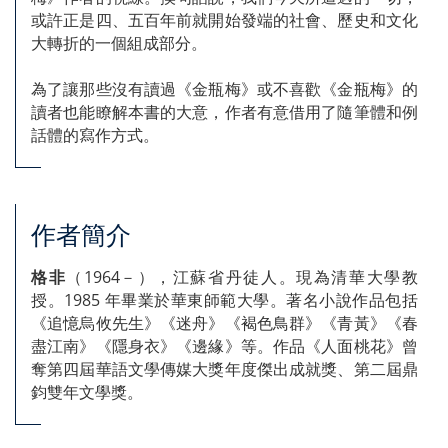
或許正是四、五百年前就開始發端的社會、歷史和文化
大轉折的一個組成部分。
為了讓那些沒有讀過《金瓶梅》或不喜歡《金瓶梅》的
讀者也能瞭解本書的大意，作者有意借用了隨筆體和例
話體的寫作方式。
作者簡介
格非
（1964－），江蘇省丹徒人。現為清華大學教
授。1985 年畢業於華東師範大學。著名小說作品包括
《追憶烏攸先生》《迷舟》《褐色鳥群》《青黃》《春
盡江南》《隱身衣》《邊緣》等。作品《人面桃花》曾
奪第四屆華語文學傳媒大獎年度傑出成就獎、第二屆鼎
鈞雙年文學獎。