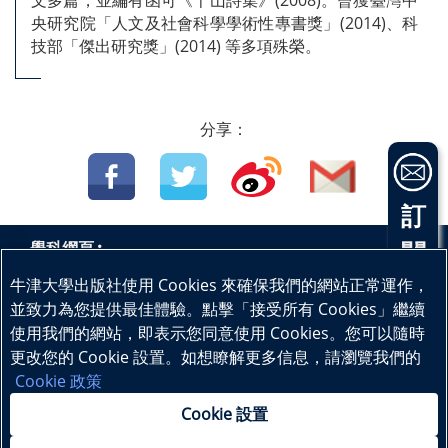
央研究院「人文及社會科學學術性專書獎」(2014)、科
技部「傑出研究獎」(2014) 等多項殊榮。
分享：
訂
閱
學科網頁 :
中國語文
英國語文
數學
科學
物理
生物
|
|
|
|
|
|
電
牛津大學出版社使用 Cookies 來確保我們的網站正常運作，
地理
幼兒教育
|
|
|
並致力為您提供最佳體驗。點擊「接受所有 Cookies」繼續
子
使用我們的網站，即表示您同意使用 Cookies。您可以隨時
更改您的 Cookie 設置。如想瞭解更多信息，請瀏覽我們的
通
© 本網站版權為牛津大學出版社﹝中國﹞有限公司所有
Cookie 政策
訊
|
|
|
Cookie 設置
終端使用者授權協議
私隱政策
兒童私隱政策
法
|
律公告
Cookie 政策