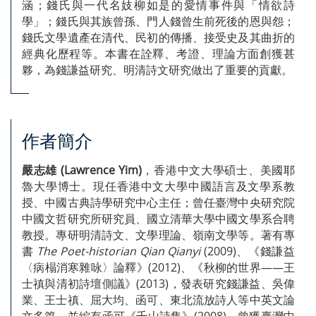
涵；錢氏與一代名妓柳如是的愛情事件與「情欲詩
學」；錢氏與其族曾孫、門人錢曾生前死後的恩與怨；
錢氏文學遺產在清代、民初的傳播、接受史及其曲折的
經典化歷程等。本書在詮釋、考證、理論方面創獲甚
夥，為錢謙益研究、明清詩文研究做出了重要的貢獻。
作者簡介
嚴志雄 (Lawrence Yim)
，香港中文大學碩士、美國耶
魯大學博士。現任香港中文大學中國語言及文學系教
授、中國古典詩學研究中心主任；曾任臺灣中央研究院
中國文哲研究所研究員、國立清華大學中國文學系合聘
教授。專研明清詩文、文學理論、嶺南文學等。著有專
書
The Poet-historian Qian Qianyi
(2009)、《錢謙益
〈病榻消寒雜咏〉論釋》(2012)、《秋柳的世界——王
士禛與清初詩壇側議》(2013)，發表研究錢謙益、吳偉
業、王士禛、屈大均、函可、東北流放詩人等中英文論
文多篇，並編有函可《千山詩集》(2008)。曾獲臺灣中