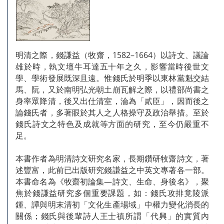
明清之際，錢謙益（牧齋，1582–1664）以詩文、議論
雄於時，執文壇牛耳達五十年之久，影響當時後世文
學、學術發展既深且遠。惟錢氏於明季以東林黨魁交結
馬、阮，又於南明弘光朝土崩瓦解之際，以禮部尚書之
身率眾降清，後又出仕清室，淪為「貳臣」，因而後之
論錢氏者，多著眼於其人之人格操守及政治舉措。至於
錢氏詩文之特色及成就等方面的研究，至今仍嚴重不
足。
本書作者為明清詩文研究名家，長期鑽研牧齋詩文，著
述豐富，此前已出版研究錢謙益之中英文專著各一部。
本書命名為《牧齋初論集—詩文、生命、身後名》，聚
焦於錢謙益研究多個重要課題，如：錢氏攻排竟陵派
鍾、譚與明末清初「文化生產場域」中權力變化消長的
關係；錢氏與後輩詩人王士禛所謂「代興」的實質內