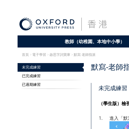
教師（幼稚園、本地中小學）
首頁
> 電子學習 >
啟思字詞寶庫
> 默寫-老師指派
默寫-老師
未完成練習
已完成練習
已過期練習
未完成練習
（學生版）檢
1.
進入「默