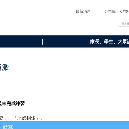
最新消息
|
公司簡介及招
家長、學生、大眾
指派
視未完成練習
寫」、「老師指派」。