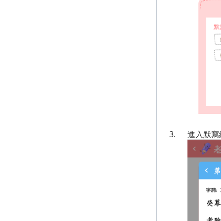
3.
進入默寫