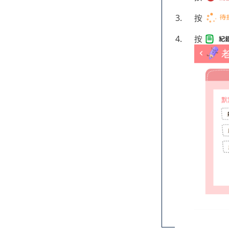
3.
按
4.
按