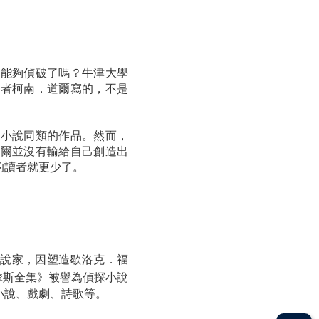
人能夠偵破了嗎？牛津大學
作者柯南．道爾寫的，不是
探小說同類的作品。然而，
道爾並沒有輸給自己創造出
的讀者就更少了。
說家，因塑造歇洛克．福
摩斯全集》被譽為偵探小說
小說、戲劇、詩歌等。