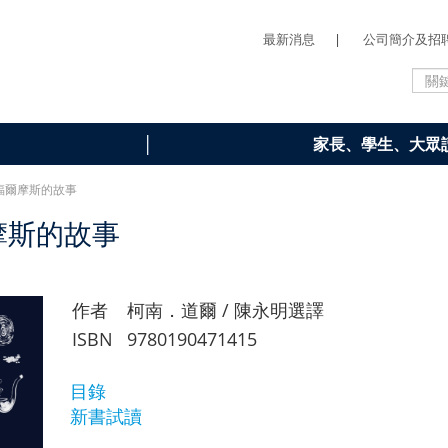
最新消息
|
公司簡介及招
家長、學生、大眾
沒有福爾摩斯的故事
摩斯的故事
作者
柯南．道爾 / 陳永明選譯
ISBN
9780190471415
目錄
新書試讀