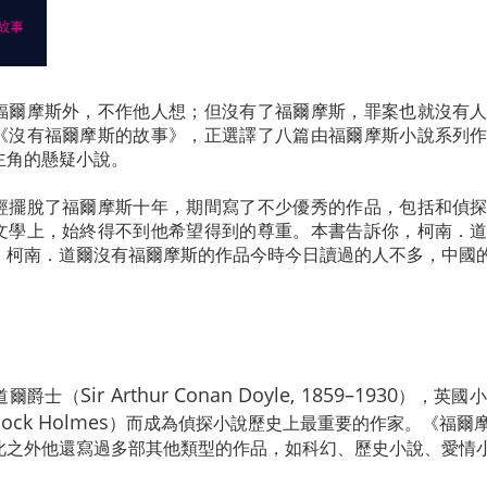
福爾摩斯外，不作他人想；但沒有了福爾摩斯，罪案也就沒有
《沒有福爾摩斯的故事》，正選譯了八篇由福爾摩斯小說系列
主角的懸疑小說。
經擺脫了福爾摩斯十年，期間寫了不少優秀的作品，包括和偵
文學上，始終得不到他希望得到的尊重。本書告訴你，柯南．
。柯南．道爾沒有福爾摩斯的作品今時今日讀過的人不多，中國
Sir Arthur Conan Doyle, 1859–1930
道爾爵士（
），英國小
lock Holmes
）而成為偵探小說歷史上最重要的作家。《福爾
此之外他還寫過多部其他類型的作品，如科幻、歷史小說、愛情