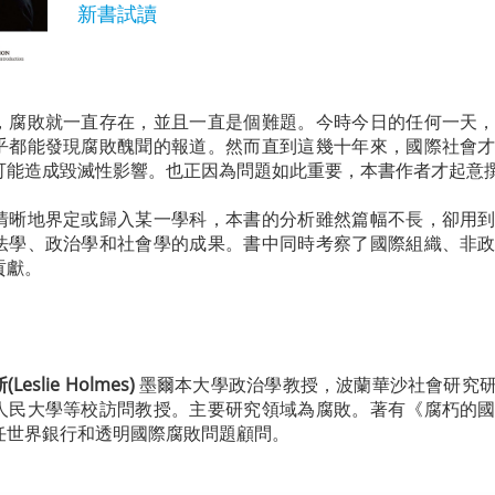
新書試讀
，腐敗就一直存在，並且一直是個難題。今時今日的任何一天
乎都能發現腐敗醜聞的報道。然而直到這幾十年來，國際社會
可能造成毀滅性影響。也正因為問題如此重要，本書作者才起意
清晰地界定或歸入某一學科，本書的分析雖然篇幅不長，卻用
法學、政治學和社會學的成果。書中同時考察了國際組織、非
貢獻。
slie Holmes)
墨爾本大學政治學教授，波蘭華沙社會研究
人民大學等校訪問教授。主要研究領域為腐敗。著有《腐朽的
任世界銀行和透明國際腐敗問題顧問。