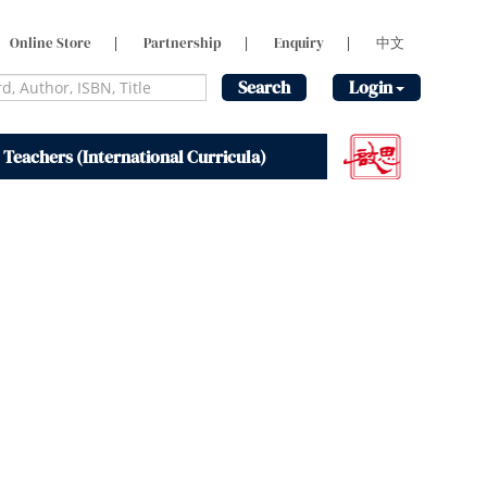
Online Store
|
Partnership
|
Enquiry
|
中文
Search
Login
 Teachers (International Curricula)