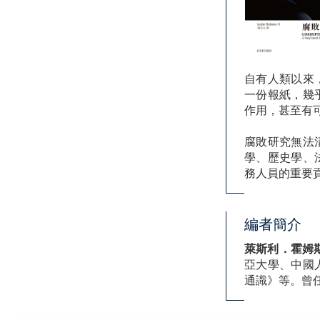
自有人類以來
一份報紙，幾
作用，甚至有
腐敗研究無法
學、歷史學、
務人員的重要
編者簡介
萊斯利．霍姆斯(Le
亞大學、中國
通識》等。曾