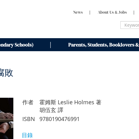
News
|
About Us & Jobs
|
ondary Schools)
Parents, Students, Booklovers &
腐敗
作者
霍姆斯 Leslie Holmes 著
胡伍玄 譯
ISBN
9780190476991
目錄