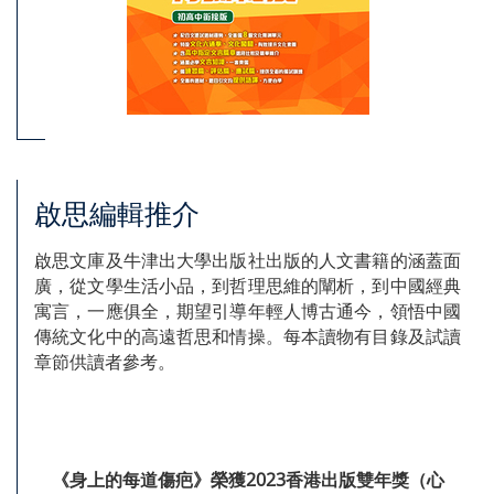
啟思編輯推介
啟思文庫及牛津出大學出版社出版的人文書籍的涵蓋面
廣，從文學生活小品，到哲理思維的闡析，到中國經典
寓言，一應俱全，期望引導年輕人博古通今，領悟中國
傳統文化中的高遠哲思和情操。每本讀物有目錄及試讀
章節供讀者參考。
《身上的每道傷疤》榮獲2023香港出版雙年獎（心