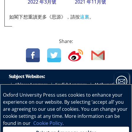
2022 年3月號
2021 年11​月號
如閣下想重讀更多《思源》，請按
這裏
。
Share:
Subject Websites:
Chinese Language
English Language
Mathematics
|
|
|
|
Science
Physics
Biology
Geography
|
|
|
|
Oxford University Press uses cookies to enhance your
Subscribe now
Early Childhood Education
|
experience on our website. By selecting ‘accept all’ you
are agreeing to our use of cookies. You can change your
cookie settings at any time. More information can be
Copyright © Oxford University Press (China) Ltd.
found in our
Cookie Policy
.