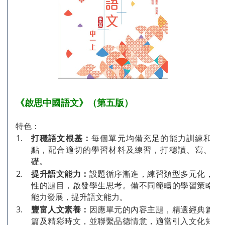
《啟思中國語文》（第五版）
特色：
1.
打穩語文根基：
每個單元均備充足的能力訓練和語
點，配合適切的學習材料及練習，打穩讀、寫、聽
礎。
2.
提升語文能力：
設題循序漸進，練習類型多元化，並
性的題目，啟發學生思考。備不同範疇的學習策略，
能力發展，提升語文能力。
3.
豐富人文素養：
因應單元的內容主題，精選經典篇章
篇及精彩時文，並聯繫品德情意，適當引入文化知識