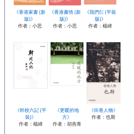
《香港家書 (新
《香港書情 (新
《我們仨 (平裝
版)》
版)》
版)》
作者：小思
作者：小思
作者：楊絳
《幹校六記 (平
《更暖的地
《街巷人物》
裝)》
方》
作者：也斯
作者：楊絳
作者：胡燕青