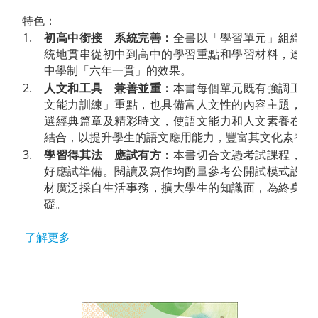
特色：
1.
初高中銜接 系統完善：
全書以「學習單元」組織教
統地貫串從初中到高中的學習重點和學習材料，達致
中學制「六年一貫」的效果。
2.
人文和工具 兼善並重：
本書每個單元既有強調工具
文能力訓練」重點，也具備富人文性的內容主題，圍
選經典篇章及精彩時文，使語文能力和人文素養在單
結合，以提升學生的語文應用能力，豐富其文化素養。
3.
學習得其法 應試有方：
本書切合文憑考試課程，幫
好應試準備。閱讀及寫作均酌量參考公開試模式設題
材廣泛採自生活事務，擴大學生的知識面，為終身學
礎。
了解更多