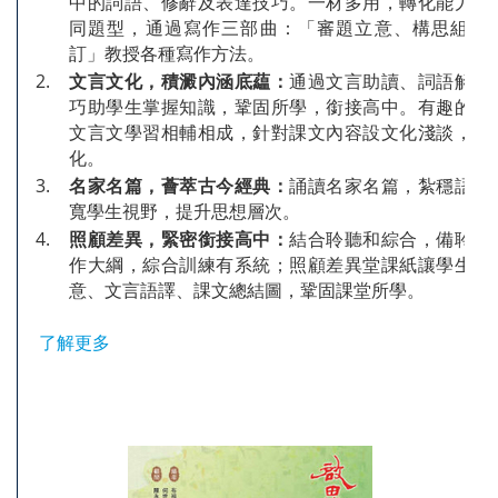
中的詞語、修辭及表達技巧。一材多用，轉化能力。
同題型，通過寫作三部曲：「審題立意、構思組織
訂」教授各種寫作方法。
2.
文言文化，積澱內涵底藴：
通過文言助讀、詞語解釋
巧助學生掌握知識，鞏固所學，銜接高中。有趣的文
文言文學習相輔相成，針對課文內容設文化淺談，反
化。
3.
名家名篇，薈萃古今經典：
誦讀名家名篇，紮穩語文
寬學生視野，提升思想層次。
4.
照顧差異，緊密銜接高中：
結合聆聽和綜合，備聆聽
作大綱，綜合訓練有系統；照顧差異堂課紙讓學生填
意、文言語譯、課文總結圖，鞏固課堂所學。
了解更多