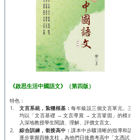
《啟思生活中國語文》（第四版）
特色：
1.
文言系統，紮穩根基：
每年級設三個文言單元。三個
均以「文言基礎 → 文言導賞 → 文言鞏固」的模式編
入深地教授學生閱讀、理解、評價文言文。
2.
綜合訓練，銜接高中：
課本中步驟清晰的指導和訓練
逐步掌握四條支柱，為他們日後應考高中「文憑試」作