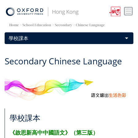
Home
> School Education > Secondary > Chinese Language
Secondary Chinese Language
學校課本
《啟思新高中中國語文》（第三版）