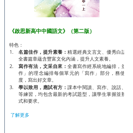
《啟思新高中中國語文》（第二版）
特色：
1.
名篇佳作，提升素養：
精選經典文言文、優秀白話文
全書篇章蘊含豐富文化內涵，提升人文素養。
2.
寫作有法，文采自來：
全書寫作經系統地編排，並以
作」的理念編排每個單元的「寫作」部分，務使學
度，寫出好文章。
3.
學以致用，應試有方：
課本中閱讀、寫作、說話、聆
等練習，均包含最新的考試題型，讓學生掌握並熟習
式和要求。
了解更多