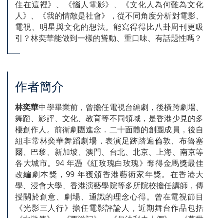
住在這裡》、《惱人電影》、《文化人為何難為文化
人》、《我的情敵是社會》，從不同角度分析對電影、
電視、明星與文化的想法。能寫得得比八卦周刊更吸
引？林奕華能做到一樣的聳動、重口味、有話題性嗎？
作者簡介
林奕華
中學畢業前，曾擔任電視台編劇，後橫跨劇場、
舞蹈、影評、文化、教育等不同領域，是香港少見的多
棲創作人。前衛劇團進念．二十面體的創團成員，後自
組非常林奕華舞蹈劇場，表演足跡踏遍倫敦、布魯塞
爾、巴黎、新加坡、澳門、台北、北京、上海、南京等
各大城市。94 年憑《紅玫瑰白玫瑰》奪得金馬獎最佳
改編劇本獎，99 年獲頒香港藝術家年獎。在香港大
學、浸會大學、香港演藝學院等多所院校擔任講師，傳
授關於創意、劇場、通識的理念心得。曾在電視節目
《光影三人行》擔任電影評論人，近期舞台作品包括