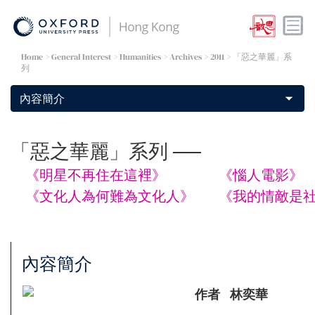
Home
> General Interest >
Humanities
>
Archives
> 2011 > 「惡之華麗」系
列
「惡之華麗」系列 ──
《明星不再住在這裡》
《惱人電影》
《文化人為何難為文化人》
《我的情敵是
內容簡介
作者
林奕華