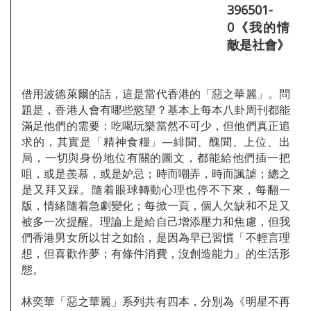
396501-
0《我的情
敵是社會》
借用波德萊爾的話，這是當代香港的「惡之華麗」。問
題是，香港人會有哪些慾望？基本上每本八卦周刊都能
滿足他們的需要：吃喝玩樂當然不可少，但他們真正追
求的，其實是「精神食糧」—緋聞、醜聞、上位、出
局，一切與身份地位有關的圖文，都能給他們插一把
咀，或是羨慕，或是妒忌；時而嘲弄，時而諷謔；總之
是又拜又踩。隨着眼球轉動心理也停不下來，每翻一
版，情緒隨着急劇變化；每掀一頁，個人欠缺和不足又
被多一次提醒。理論上是給自己增添壓力和焦慮，但我
們香港男女所以甘之如飴，是因為早已習慣「不輕言理
想，但喜歡作夢；有條件消費，沒創造能力」的生活形
態。
林奕華「惡之華麗」系列共有四本，分別為《明星不再