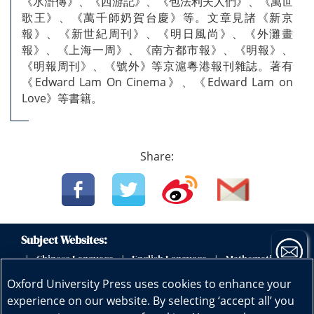
《水滸傳》、《西游記》、《包法利夫人們》、《萬世
歌王》、《萬千師奶賀台慶》等。文章見諸《新京
報》、《新世紀周刊》、《明日風尚》、《外灘畫
報》、《上海一周》、《南方都市報》、《明報》、
《明報周刊》、《號外》等京滬粵港報刊雜誌。著有
《Edward Lam On Cinema》、《Edward Lam on
Love》等書籍。
Share:
Subject Websites:
Chinese Language
English Language
Mathematics
|
|
|
|
Science
Physics
Biology
Geography
|
|
|
|
Oxford University Press uses cookies to enhance your
Early Childhood Education
|
experience on our website. By selecting ‘accept all’ you