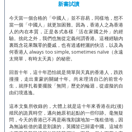
新書試讀
今天當一個合格的「中國人」並不容易，同樣地，想不
當一個「中國人」就更加困難。因為，香港人之為香港
人的內在本質，正是各式各樣「活在家國之外」的經
驗。捨此之外，我們也無從定義何謂香港。這種經驗內
裏既含花果飄零的憂戚，也有逍遙輕灑的快活，以及為
何香港人 always too simple, sometimes naïve（永遠
太簡單，有時太天真）的秘密。
回首十年，這十年恐怕就是簡單與天真的香港人，跌跌
撞撞，走出童蒙的關鍵十年。尚未理清自己的前世今
生，就掙扎着要擺脫「無間」歷史的輪迴，從虛擬的自
由幻境逃逸。
這本文集所收錄的，大體上就是這十年來香港在此(後)
殖民的詭異時空，邁向她原初起點的一些印跡。毫無疑
問，今天的香港已不再是兩塊割讓地加一塊租借地，因
為無論租借的還是割讓的，英國皆已歸還中國。這城市