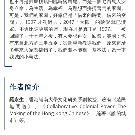
也不再是難民棲居的臨時落腳地，而是一個七百萬人安
身立命，為生活、為幸福、為理想而拼搏奮鬥的家園。
可是，我們的家園，好像仍是「借來的時間、借來的空
間」。1997 才剛過去，2047「大限」的陰影就已濃
罩。不過比這更壞的是，現在才是真正的 1997。 「被
回歸了」十七年之後，有人要求再次「回歸」英國；也
有來自北方的三申五令，試圖重新教導我們，原來這麼
多年來大家都搞錯了，我們並不能視「基本法」為一本
我城的小憲法。
作者簡介
羅永生
，香港嶺南大學文化研究系副教授。著有《殖民
無間道》、《Collaborative Colonial Power The
Making of the Hong Kong Chinese》，編著《誰的城
市》等。