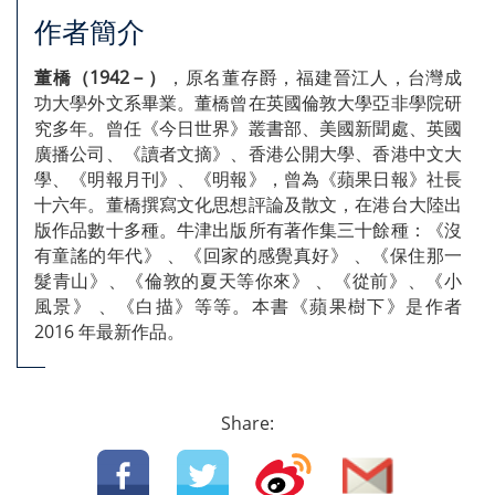
作者簡介
董橋（1942－）
，原名董存爵，福建晉江人，台灣成
功大學外文系畢業。董橋曾在英國倫敦大學亞非學院研
究多年。曾任《今日世界》叢書部、美國新聞處、英國
廣播公司、《讀者文摘》、香港公開大學、香港中文大
學、《明報月刊》、《明報》，曾為《蘋果日報》社長
十六年。董橋撰寫文化思想評論及散文，在港台大陸出
版作品數十多種。牛津出版所有著作集三十餘種：《沒
有童謠的年代》 、《回家的感覺真好》 、《保住那一
髮青山》、《倫敦的夏天等你來》 、《從前》、《小
風景》 、《白描》等等。本書《蘋果樹下》是作者
2016 年最新作品。
Share: