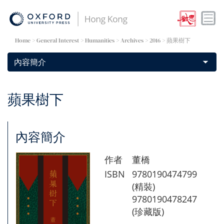
Home
> General Interest >
Humanities
>
Archives
> 2016 > 蘋果樹下
蘋果樹下
內容簡介
作者
董橋
ISBN
9780190474799
(精裝)
9780190478247
(珍藏版)