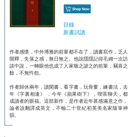
目錄
新書試讀
作者感懷，中外博雅的前輩都不在了，讀書寫作，乏人
開釋，失落之感，無日無之。他說隱隱記得毛姆一次訪
談中說，一轉眼他也成了人家敬之謔之的前輩，竊喜之
餘，不無忤怨。
作者歸休兩年，讀閑書，看字畫，玩骨董，練書法，去
年《字裏相逢》 ，今年《蘋果樹下》，喫茶聊天，都
成讀者的眼福。這部新作，是作者近年甚感滿意之作，
論者說翻譯成英文，不輸二十世紀初英美名家隨筆神
韻。