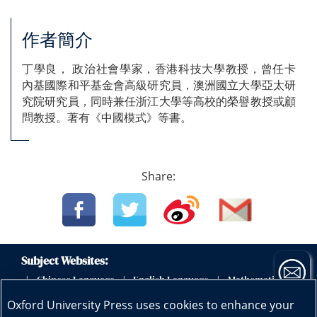
作者簡介
丁學良， 政治社會學家，香港科技大學教授，曾任卡
內基國際和平基金會高級研究員，澳洲國立大學亞太研
究院研究員，同時兼任浙江大學等高校的榮譽教授或顧
問教授。著有《中國模式》等書。
Share:
Subject Websites:
Chinese Language
English Language
Mathematics
|
|
|
|
Science
Physics
Biology
Geography
|
|
|
|
Oxford University Press uses cookies to enhance your
Early Childhood Education
|