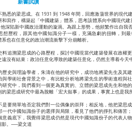
新書試讀
熟悉的梁思成。在 1931 到 1948 年間，回應激蕩世界的現
研和寫作，構築起「中國建築」體系，思考該體系向中國現代建築轉
年間，他深陷新中國政治運動的漩渦。為跟上形勢，他頻繁作出自
思想歷程，跟其他中國知識分子一樣，充滿急劇的扭轉，到最
體系也在任意化的政治潮流衝擊下分崩離析。
史料追溯梁思成的心路歷程，探討中國現當代建築發展在政權
史遠沒有結束：政治任意化導致的建築任意化，仍然主導着今天
的歷史與理論學者，朱濤在他的研究中，成功地將梁先生及其
治與學術社會背景之中，有比較分析地將梁先生的學術進程與
的研究中，我們看到一個更為真實的、立體的梁思成先生和他
到的梁思成研究中最為脫離「宏大敍事」的成果，事實上也是我所
不是要簡單地否定我們對一位偶像的崇拜；相反地，他把梁思
那一代中國知識份子的選擇與局限，看見了他們的掙扎和痛苦
個意義底下，我覺得梁思成仍然是現代中國知識份子的代表人
縮影。──梁文道