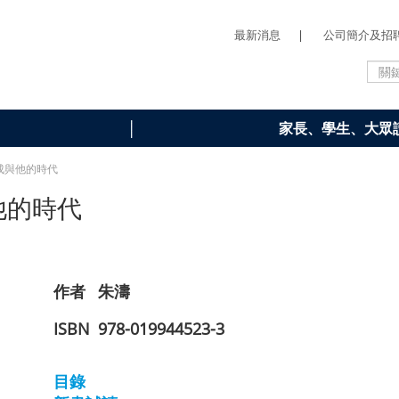
最新消息
|
公司簡介及招
家長、學生、大眾
梁思成與他的時代
他的時代
作者
朱濤
ISBN
978-019944523-3
目錄