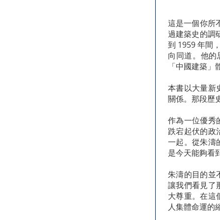
這是一個你所不
過建築史的調
到 1959 
向同道。他的
「中國建築」
本書以大量新
關係。那段歷
作為一位優秀
跌宕起伏的政
一起。從朱濤
是今天能夠看
朱濤的目的並
讓我們看見了
大尊重。在這
人集體命運的