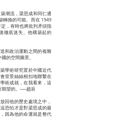
代建築潮流，梁思成和同仁通
換的可能。而在 1949
我否定，有時也將批判矛頭指
後徹底迷失。他構築起的
更迭和政治運動之間的複雜
中國的空間圖景。
建築學術研究置於中國近代
社會背景絲絲相扣地聯繫在
的學術成就，在我看來，這
期望的。──趙辰
成放回他的歷史處境之中，
；這恐怕才是對梁思成的最
物，因為他的命運就是整代