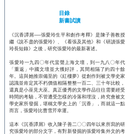
目錄
新書試讀
《沉香譚屑──張愛玲生平和創作考釋》是陳子善教授
繼《說不盡的張愛玲》、《看張及其他》和《研讀張愛
玲長短錄》之後，研究張愛玲的最新著述。
張愛玲一九四〇年代蜚聲上海文壇，到一九八〇年代
「重返」中國文壇並大獲好評，其間相隔了約四十餘
年。這與她推崇備至的《紅樓夢》從創作到被文學史家
認識並肯定其不朽價值相隔整整一百二、三十年比較，
還真是小巫見大巫。真正優秀的文學作品往往需要經受
時間的考驗，不管遭受怎樣的冷落和埋沒，終究會被文
學史家所發掘，堪稱文學史上的「沉香」，而就這一點
而言，張愛玲比曹雪芹幸運。
這本《沉香譚屑》收入陳子善二〇〇四年以來所寫的研
究張愛玲的部分文字，有對新發掘的張愛玲集外文的考