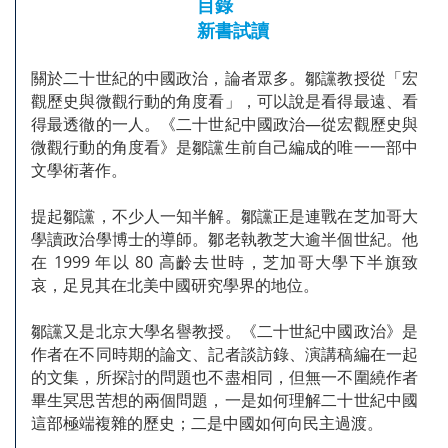
目錄
新書試讀
關於二十世紀的中國政治，論者眾多。鄒讜教授從「宏
觀歷史與微觀行動的角度看」，可以說是看得最遠、看
得最透徹的一人。《二十世紀中國政治—從宏觀歷史與
微觀行動的角度看》是鄒讜生前自己編成的唯一一部中
文學術著作。
提起鄒讜，不少人一知半解。鄒讜正是連戰在芝加哥大
學讀政治學博士的導師。鄒老執教芝大逾半個世紀。他
在 1999 年以 80 高齡去世時，芝加哥大學下半旗致
哀，足見其在北美中國研究學界的地位。
鄒讜又是北京大學名譽教授。《二十世紀中國政治》是
作者在不同時期的論文、記者談訪錄、演講稿編在一起
的文集，所探討的問題也不盡相同，但無一不圍繞作者
畢生冥思苦想的兩個問題，一是如何理解二十世紀中國
這部極端複雜的歷史；二是中國如何向民主過渡。