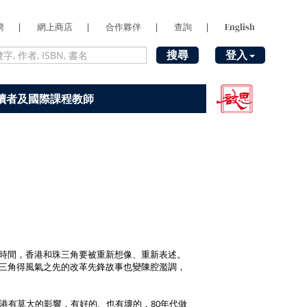
聘
|
網上商店
|
合作夥伴
|
查詢
|
English
搜尋
登入
讀者及國際課程教師
時間，香港和珠三角要被重新想像、重新表述。
三角得風氣之先的改革先鋒故事也變陳腔濫調，
港有莫大的影響，有好的、也有壞的，80年代做