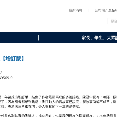
最新消息
|
公司簡介及招
家長、學生、大眾
人【增訂版】
07
49569-0
版一年後推出增訂版，結集了作者最新寫成的多篇論述。陳冠中認為：每隔一段
候了，因為兩者都感到焦慮：香江動人的舊故事已說完，新故事尚編不成章，珠
之說。香港珠三角都在問，令人振奮的下一章將是甚麼。
代是名副其實的香港人，成功所在，也是我們現在的問題所在。」80年代對香