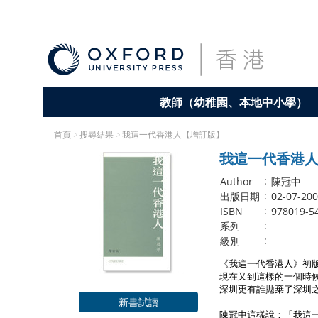
教師（幼稚園、本地中小學）
首頁
>
搜尋結果
> 我這一代香港人【增訂版】
我這一代香港
:
Author
陳冠中
:
出版日期
02-07-20
:
ISBN
978019-5
:
系列
:
級別
《我這一代香港人》初
現在又到這樣的一個時
深圳更有誰拋棄了深圳
新書試讀
陳冠中這樣說：「我這一