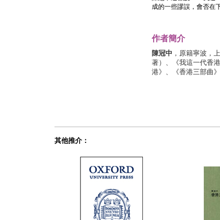
成的一些謬誤，會否在
作者簡介
陳冠中
，原籍寧波，
著）、《我這一代香港
港》、《香港三部曲
其他推介：