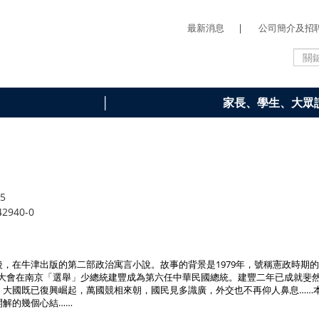
最新消息
|
公司簡介及招
家長、學生、大眾
15
42940-0
，在牛津出版的第二部政治寓言小說。故事的背景是1979年，號稱憲政時期的中
國民大會在南京「選舉」少總統建豐成為第六任中華民國總統。建豐二年已成就
。大國既已復興崛起，萬國競相來朝，國民見多識廣，外交也不再仰人鼻息……
開解的幾個心結……