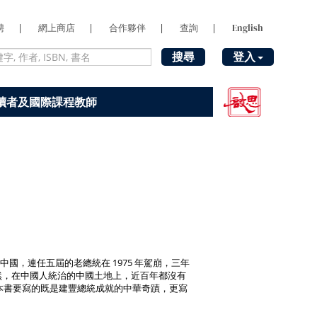
聘
|
網上商店
|
合作夥伴
|
查詢
|
English
搜尋
登入
讀者及國際課程教師
國，連任五屆的老總統在 1975 年駕崩，三年
斐然，在中國人統治的中國土地上，近百年都沒有
本書要寫的既是建豐總統成就的中華奇蹟，更寫