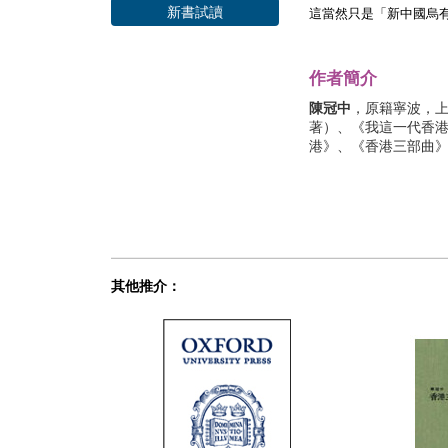
新書試讀
這當然只是「新中國烏
作者簡介
陳冠中
，原籍寧波，
著）、《我這一代香港
港》、《香港三部曲
其他推介：