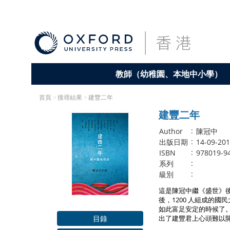
教師（幼稚園、本地中小學）
首頁
>
搜尋結果
> 建豐二年
建豐二年
:
Author
陳冠中
:
出版日期
14-09-20
:
ISBN
978019-9
:
系列
:
級別
這是陳冠中繼《盛世》後
後，1200 人組成的
如此富足安定的時候了
目錄
出了建豐君上心頭難以